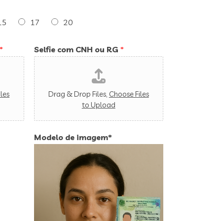
15
17
20
*
Selfie com CNH ou RG
*
les
Drag & Drop Files,
Choose Files
to Upload
Modelo de imagem*